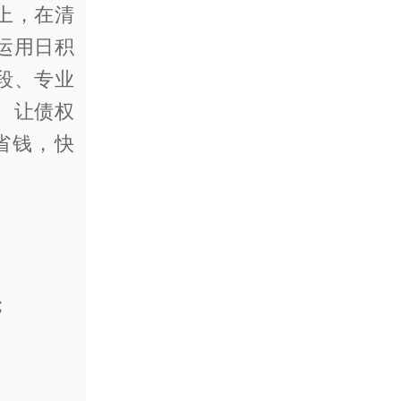
上，在清
运用日积
段、专业
、让债权
省钱，快
人；