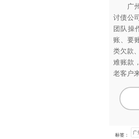
广州天
讨债公
团队操
账、要
类欠款、
难账款
老客户
广
标签：