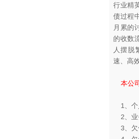
行业精
债过程
月累的
的收数
人摆脱
速、高
本公
1、个
2、业
3、欠