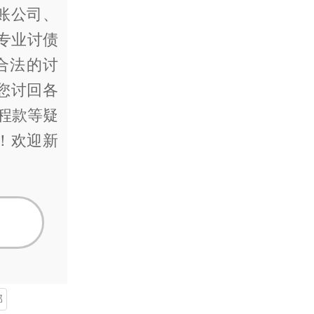
账公司、
专业讨债
合法的讨
您讨回各
工程款等疑
！欢迎新
部