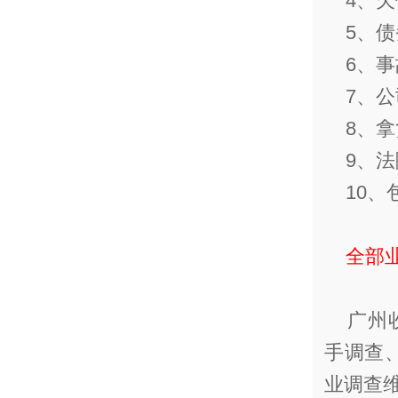
4、欠
5、债
6、事
7、公
8、拿
9、法
10、
全部
广州收
手调查
业调查