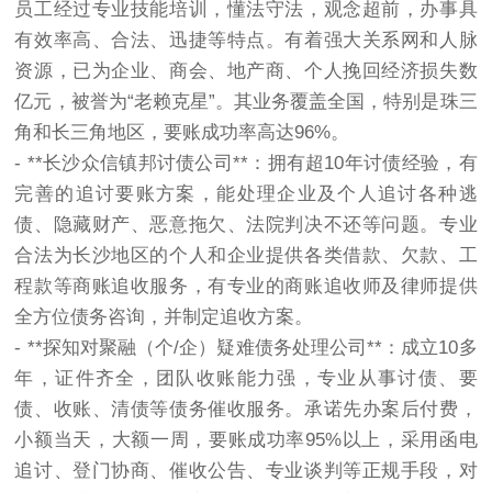
员工经过专业技能培训，懂法守法，观念超前，办事具
有效率高、合法、迅捷等特点。有着强大关系网和人脉
资源，已为企业、商会、地产商、个人挽回经济损失数
亿元，被誉为“老赖克星”。其业务覆盖全国，特别是珠三
角和长三角地区，要账成功率高达96%。
- **长沙众信镇邦
讨债公司
**：拥有超10年讨债经验，有
完善的追讨要账方案，能处理企业及个人追讨各种逃
债、隐藏财产、恶意拖欠、法院判决不还等问题。专业
合法为长沙地区的个人和企业提供各类借款、欠款、工
程款等商账追收服务，有专业的商账追收师及律师提供
全方位债务咨询，并制定追收方案。
- **探知对聚融（个/企）疑难债务处理公司**：成立10多
年，证件齐全，团队收账能力强，专业从事讨债、要
债、收账、清债等债务催收服务。承诺先办案后付费，
小额当天，大额一周，要账成功率95%以上，采用函电
追讨、登门协商、催收公告、专业谈判等正规手段，对