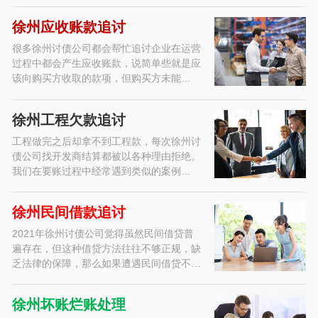
徐州应收账款追讨
很多徐州讨债公司都会帮忙追讨企业在运营
过程中都会产生应收账款，说简单些就是应
该向购买方收取的款项，但购买方未能…
徐州工程欠款追讨
工程做完之后却拿不到工程款，每次徐州讨
债公司找开发商结算都被以各种理由拒绝。
我们在要账过程中经常遇到类似的案例…
徐州民间借款追讨
2021年徐州讨债公司觉得虽然民间借贷普
遍存在，但这种借贷方法往往不够正规，缺
乏法律的保障，那么如果遭遇民间借贷不…
徐州坏账烂账处理