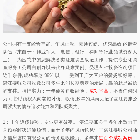
公司拥有一支经验丰富、作风正派、素质过硬、优秀高效 的调查
队伍（来自于：转业军人，电信，银行，律师等行业领域资深人
士），为困惑中的您解决各类疑难调查取证工作，提供专业化调
查服务！公司自创办以来代办疑难案例、受理各种投资咨询项目
近千余件,成功率达 98% 以上，受到了广大客户的赞扬和好评，
湛江要账公司收数公司多年来能长期稳定的发展，靠的就是诚信
的支撑。强悍实力：十年债务追收经验，
成功率高
，不畏任何阻
力,可协助债权人向老赖
讨债
、收债,多年的风雨见证了湛江要账公
司强大的债务追收能力和团队凝聚力。
1：十年追债经验，专业更有效率。 湛江要账公司多年来致力于
为顾客解决追债烦恼，而十多年的风雨也见证了湛江要账公司商
务信息咨询有限公司的债务追收能力。多年来
过百个成功案例
，