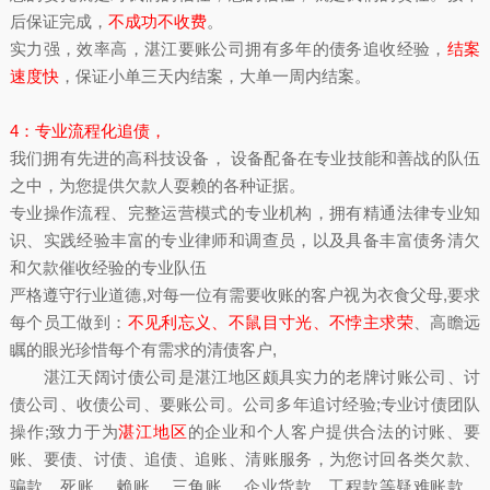
后保证完成，
不成功不收费
。
实力强，效率高，湛江要账公司拥有多年的债务追收经验，
结案
速度快
，保证小单三天内结案，大单一周内结案。
4：专业流程化追债，
我们拥有先进的高科技设备， 设备配备在专业技能和善战的队伍
之中，为您提供欠款人耍赖的各种证据。
专业操作流程、完整运营模式的专业机构，拥有精通法律专业知
识、实践经验丰富的专业律师和调查员，以及具备丰富债务清欠
和欠款催收经验的专业队伍
严格遵守行业道德,对每一位有需要收账的客户视为衣食父母,要求
每个员工做到：
不见利忘义、不鼠目寸光、不悖主求荣
、高瞻远
瞩的眼光珍惜每个有需求的清债客户,
湛江天阔讨债公司是湛江地区颇具实力的老牌讨账公司、讨
债公司、收债公司、要账公司。公司多年追讨经验;专业讨债团队
操作;致力于为
湛江地区
的企业和个人客户提供合法的讨账、要
账、要债、讨债、追债、追账、清账服务，为您讨回各类欠款、
骗款、死账、 赖账 、三角账 、企业货款、工程款等疑难账款，