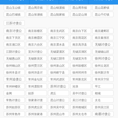
昆山玉山镇
昆山周庄镇
昆山锦溪镇
昆山周市镇
昆山花桥镇
讨债公司
讨债公司
讨债公司
讨债公司
讨债公司
昆山巴城镇
昆山张浦镇
昆山陆家镇
昆山淀山湖
昆山千灯镇
讨债公司
讨债公司
讨债公司
镇讨债公司
讨债公司
江苏讨债公
司
南京讨债公
南京鼓楼区
南京玄武区
南京白下区
南京建邺区
司
讨债公司
讨债公司
讨债公司
讨债公司
南京下关区
南京栖霞区
南京江宁区
南京雨花区
南京秦淮区
讨债公司
讨债公司
讨债公司
讨债公司
讨债公司
无锡讨债公
南京浦口区
南京六合区
南京溧水县
南京高淳县
司
讨债公司
讨债公司
讨债公司
讨债公司
江阴讨债公
宜兴讨债公
无锡梁溪区
无锡滨湖区
无锡锡山区
司
司
讨债公司
讨债公司
讨债公司
徐州讨债公
无锡惠山区
无锡新吴区
无锡江阴市
无锡宜兴市
司
讨债公司
讨债公司
讨债公司
讨债公司
徐州铜山区
徐州贾汪区
徐州泉山区
徐州鼓楼区
徐州云龙区
讨债公司
讨债公司
讨债公司
讨债公司
讨债公司
徐州丰县讨
徐州沛县讨
徐州睢宁县
徐州‌邳州市
徐州新沂市
债公司
债公司
讨债公司
讨债公司
讨债公司
常州追债公
常州金坛区
常州武进区
常州新北区
常州天宁区
司
讨债公司
讨债公司
讨债公司
讨债公司
苏州讨债公
常州钟楼区
常州溧阳市
沧浪
平江
司
讨债公司
讨债公司
金阊
姑苏
虎丘
吴中讨债公
相城
司
常熟讨债公
张家港讨债
昆山讨债公
吴江讨债公
太仓
司
公司
司
司
苏州姑苏区
苏州虎丘区
苏州吴中区
苏州相城区
苏州吴江区
讨债公司
讨债公司
讨债公司
讨债公司
讨债公司
南通讨债公
苏州常熟市
苏州张家港
苏州昆山市
苏州太仓市