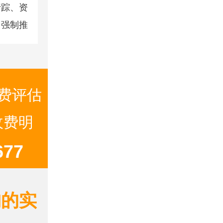
行踪、资
，强制推
费评估
收费明
77
构的实