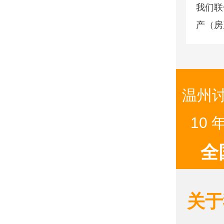
我们联
产（房
动债务
温州讨
10
全
关于