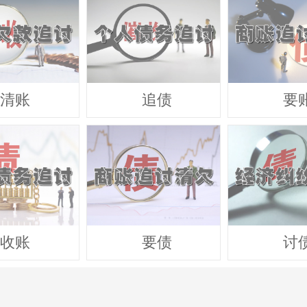
清账
追债
要
收账
要债
讨