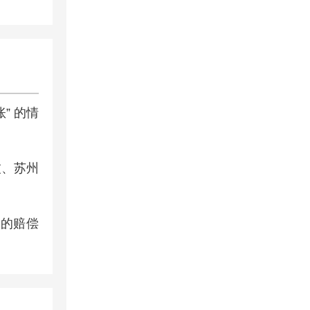
” 的情
波、苏州
的赔偿