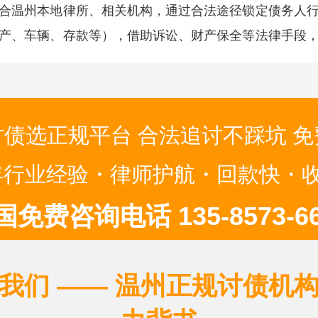
合温州本地律所、相关机构，通过合法途径锁定债务人
产、车辆、存款等），借助诉讼、财产保全等法律手段
清还，即使是 “老赖” 也能帮您追回欠款。
债选正规平台 合法追讨不踩坑 免
 年行业经验・律师护航・回款快・
国免费咨询电话 135-8573-66
我们 —— 温州正规讨债机