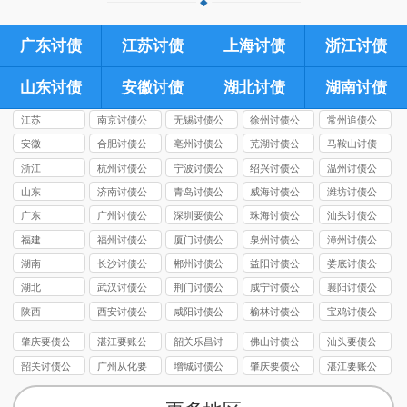
广东讨债
江苏讨债
上海讨债
浙江讨债
山东讨债
安徽讨债
湖北讨债
湖南讨债
江苏
南京讨债公
无锡讨债公
徐州讨债公
常州追债公
司
司
司
司
安徽
合肥讨债公
亳州讨债公
芜湖讨债公
马鞍山讨债
司
司
司
公司
浙江
杭州讨债公
宁波讨债公
绍兴讨债公
温州讨债公
司
司
司
司
山东
济南讨债公
青岛讨债公
威海讨债公
潍坊讨债公
司
司
司
司
广东
广州讨债公
深圳要债公
珠海讨债公
汕头讨债公
司
司
司
司
福建
福州讨债公
厦门讨债公
泉州讨债公
漳州讨债公
司
司
司
司
湖南
长沙讨债公
郴州讨债公
益阳讨债公
娄底讨债公
司
司
司
司
湖北
武汉讨债公
荆门讨债公
咸宁讨债公
襄阳讨债公
司
司
司
司
陕西
西安讨债公
咸阳讨债公
榆林讨债公
宝鸡讨债公
司
司
司
司
肇庆要债公
湛江要账公
韶关乐昌讨
佛山讨债公
汕头要债公
司
司
债公司
司
司
韶关讨债公
广州从化要
增城讨债公
肇庆要债公
湛江要账公
司
债公司
司
司
司