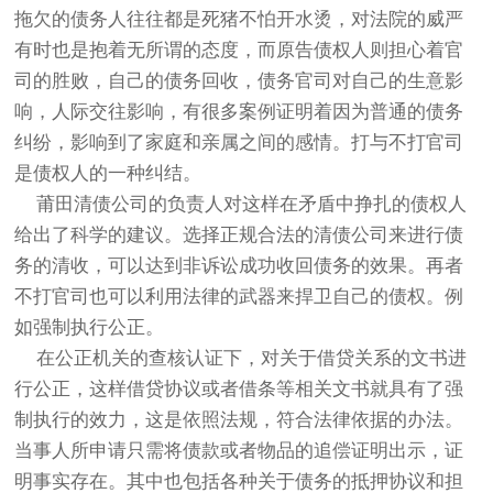
拖欠的债务人往往都是死猪不怕开水烫，对法院的威严
有时也是抱着无所谓的态度，而原告债权人则担心着官
司的胜败，自己的债务回收，债务官司对自己的生意影
响，人际交往影响，有很多案例证明着因为普通的债务
纠纷，影响到了家庭和亲属之间的感情。打与不打官司
是债权人的一种纠结。
莆田清债公司的负责人对这样在矛盾中挣扎的债权人
给出了科学的建议。选择正规合法的清债公司来进行债
务的清收，可以达到非诉讼成功收回债务的效果。再者
不打官司也可以利用法律的武器来捍卫自己的债权。例
如强制执行公正。
在公正机关的查核认证下，对关于借贷关系的文书进
行公正，这样借贷协议或者借条等相关文书就具有了强
制执行的效力，这是依照法规，符合法律依据的办法。
当事人所申请只需将债款或者物品的追偿证明出示，证
明事实存在。其中也包括各种关于债务的抵押协议和担