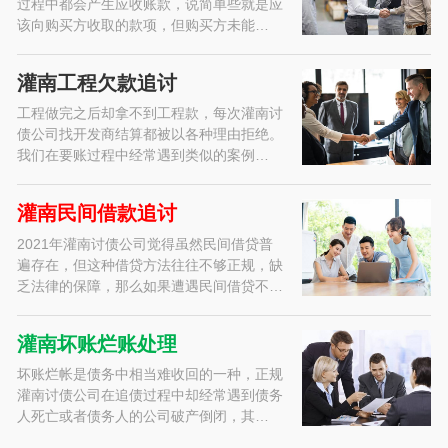
过程中都会产生应收账款，说简单些就是应
该向购买方收取的款项，但购买方未能…
灌南工程欠款追讨
工程做完之后却拿不到工程款，每次灌南讨
债公司找开发商结算都被以各种理由拒绝。
我们在要账过程中经常遇到类似的案例…
灌南民间借款追讨
2021年灌南讨债公司觉得虽然民间借贷普
遍存在，但这种借贷方法往往不够正规，缺
乏法律的保障，那么如果遭遇民间借贷不…
灌南坏账烂账处理
坏账烂帐是债务中相当难收回的一种，正规
灌南讨债公司在追债过程中却经常遇到债务
人死亡或者债务人的公司破产倒闭，其…