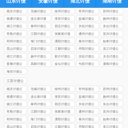
山东讨债
安徽讨债
湖北讨债
湖南讨债
南京讨债公
无锡讨债公
徐州讨债公
常州讨债公
苏州讨债公
司
司
司
司
司
南通讨债公
连云港讨债
淮安讨债公
盐城讨债公
扬州讨债公
司
公司
司
司
司
镇江讨债公
泰州讨债公
宿迁讨债公
兴化讨债公
东台讨债公
司
司
司
司
司
常熟讨债公
江阴讨债公
张家港讨债
通州讨债公
宜兴讨债公
司
司
公司
司
司
邳州讨债公
海门讨债公
溧阳讨债公
泰兴讨债公
如皋讨债公
司
司
司
司
司
昆山讨债公
启东讨债公
江都讨债公
丹阳讨债公
吴江讨债公
司
司
司
司
司
靖江讨债公
扬中讨债公
新沂讨债公
仪征讨债公
太仓讨债公
司
司
司
司
司
姜堰讨债公
高邮讨债公
金坛讨债公
句容讨债公
灌南讨债公
司
司
司
司
司
海安讨债公
司
江苏讨债公
司
南京讨债公
无锡讨债公
徐州讨债公
常州追债公
苏州讨债公
司
司
司
司
司
南通讨债公
连云港讨债
淮安讨债公
盐城讨债公
扬州讨债公
司
公司
司
司
司
镇江讨债公
泰州讨债公
宿迁讨债公
兴化讨债公
东台讨债公
司
司
司
司
司
常熟讨债公
江阴讨债公
张家港讨债
通州讨债公
宜兴讨债公
司
司
公司
司
司
邳州讨债公
海门讨债公
溧阳讨债公
泰兴讨债公
如皋讨债公
司
司
司
司
司
昆山讨债公
启东讨债公
江都讨债公
丹阳讨债公
吴江讨债公