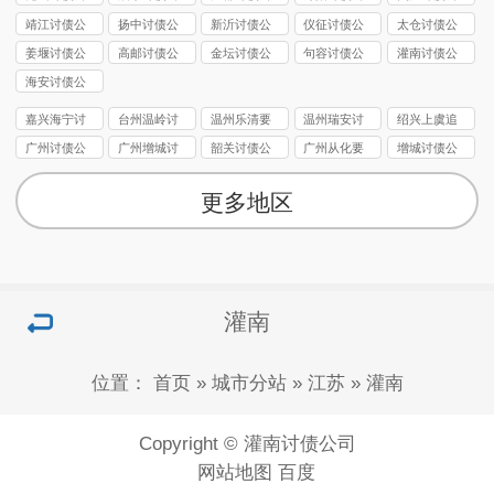
司
司
司
司
司
靖江讨债公
扬中讨债公
新沂讨债公
仪征讨债公
太仓讨债公
司
司
司
司
司
姜堰讨债公
高邮讨债公
金坛讨债公
句容讨债公
灌南讨债公
司
司
司
司
司
海安讨债公
司
嘉兴海宁讨
台州温岭讨
温州乐清要
温州瑞安讨
绍兴上虞追
债要账
债公司
债公司
债公司
债公司
广州讨债公
广州增城讨
韶关讨债公
广州从化要
增城讨债公
司
债公司
司
债公司
司
更多地区
灌南
位置：
首页
»
城市分站
»
江苏
»
灌南
Copyright © 灌南讨债公司
网站地图
百度