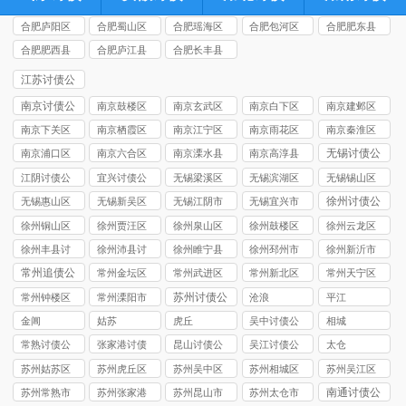
合肥庐阳区
合肥蜀山区
合肥瑶海区
合肥包河区
合肥肥东县
讨债公司
讨债公司
讨债公司
讨债公司
讨债公司
合肥肥西县
合肥庐江县
合肥长丰县
讨债公司
讨债公司
讨债公司
江苏讨债公
司
南京讨债公
南京鼓楼区
南京玄武区
南京白下区
南京建邺区
司
讨债公司
讨债公司
讨债公司
讨债公司
南京下关区
南京栖霞区
南京江宁区
南京雨花区
南京秦淮区
讨债公司
讨债公司
讨债公司
讨债公司
讨债公司
无锡讨债公
南京浦口区
南京六合区
南京溧水县
南京高淳县
司
讨债公司
讨债公司
讨债公司
讨债公司
江阴讨债公
宜兴讨债公
无锡梁溪区
无锡滨湖区
无锡锡山区
司
司
讨债公司
讨债公司
讨债公司
徐州讨债公
无锡惠山区
无锡新吴区
无锡江阴市
无锡宜兴市
司
讨债公司
讨债公司
讨债公司
讨债公司
徐州铜山区
徐州贾汪区
徐州泉山区
徐州鼓楼区
徐州云龙区
讨债公司
讨债公司
讨债公司
讨债公司
讨债公司
徐州丰县讨
徐州沛县讨
徐州睢宁县
徐州‌邳州市
徐州新沂市
债公司
债公司
讨债公司
讨债公司
讨债公司
常州追债公
常州金坛区
常州武进区
常州新北区
常州天宁区
司
讨债公司
讨债公司
讨债公司
讨债公司
苏州讨债公
常州钟楼区
常州溧阳市
沧浪
平江
司
讨债公司
讨债公司
金阊
姑苏
虎丘
吴中讨债公
相城
司
常熟讨债公
张家港讨债
昆山讨债公
吴江讨债公
太仓
司
公司
司
司
苏州姑苏区
苏州虎丘区
苏州吴中区
苏州相城区
苏州吴江区
讨债公司
讨债公司
讨债公司
讨债公司
讨债公司
南通讨债公
苏州常熟市
苏州张家港
苏州昆山市
苏州太仓市